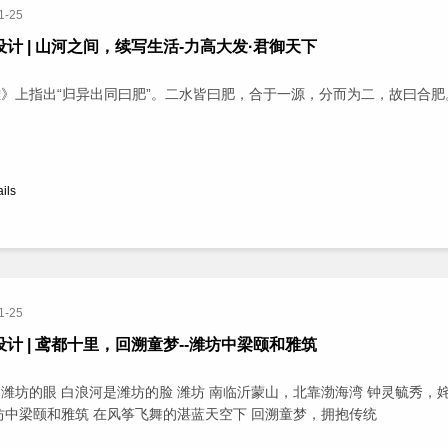
1-25
设计 | 山河之间，续写生活-力高大发·君御天下
》上指出“归异出同曰肥”。二水皆曰肥，合于一源，分而为二，故曰合肥
ails
1-25
设计 | 鸢都十里，回溯童梦--潍坊中梁颐和雅筑
潍坊的眼 白浪河是潍坊的脸 潍坊 南临沂蒙山，北靠渤海湾 钟灵毓秀，
坊中梁颐和雅筑 在风筝飞舞的湛蓝天空下 回溯童梦，拥抱传统