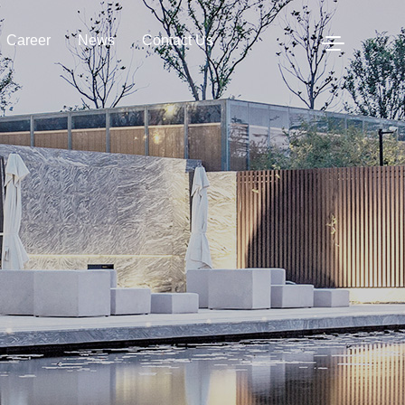
Career
News
Contact Us