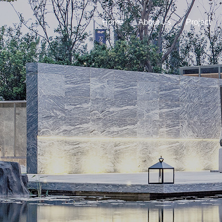
Home
About Us
Project