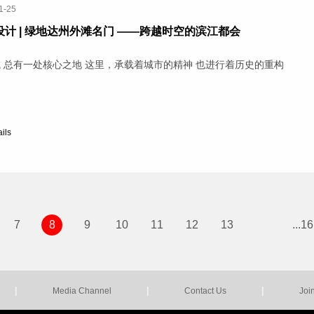
1-25
设计 | 绿地达州外滩名门 ——跨越时空的滨江都会
 总有一处核心之地 这里，承载着城市的精神 也进行着历史的重构
ails
7
8
9
10
11
12
13
...16
|
|
|
Media Channel
Contact Us
Joi