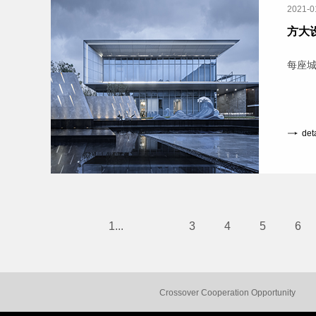
2021-0
方大
每座城
det
1...
3
4
5
6
Crossover Cooperation Opportunity