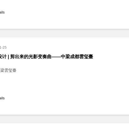
ails
1-25
设计 | 剪出来的光影变奏曲——中梁成都雲玺臺
中梁雲玺臺
ails