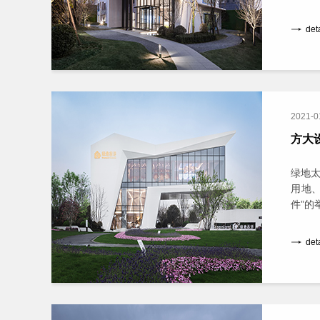
det
2021-0
方大
绿地
用地
件”的
det