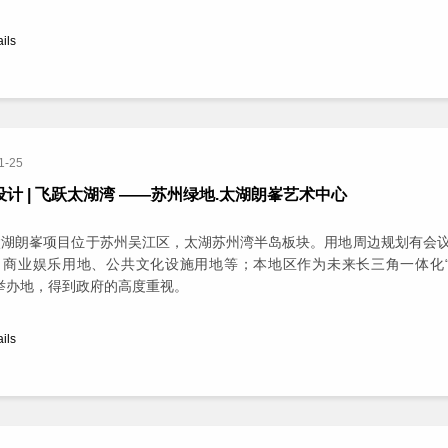
ails
1-25
设计 | 飞跃太湖湾 ——苏州绿地.太湖朗峯艺术中心
太湖朗峯项目位于苏州吴江区，太湖苏州湾半岛板块。用地周边规划有会
、商业娱乐用地、公共文化设施用地等；本地区作为未来长三角一体化
举办地，得到政府的高度重视。
ails