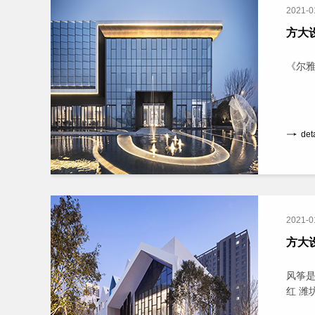
2021-0
方大
《尔雅
det
2021-0
方大
风筝是
红 潍